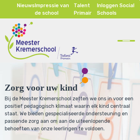
Nieuws
Impressie van
Talent
Inloggen Social
de school
Primair
Schools
Home
Onze school
Ons onderwijs
Zorg voor uw kind
Inspraak & ouderparticipatie
Bij de Meester Kremerschool zetten we ons in voor een
Contact
positief pedagogisch klimaat waarin elk kind centraal
staat. We bieden gespecialiseerde ondersteuning en
passende zorg aan om aan de uiteenlopende
behoeften van onze leerlingen te voldoen.