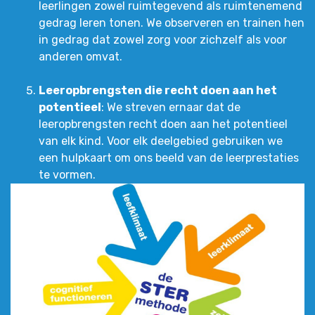
leerlingen zowel ruimtegevend als ruimtenemend
gedrag leren tonen. We observeren en trainen hen
in gedrag dat zowel zorg voor zichzelf als voor
anderen omvat.
Leeropbrengsten die recht doen aan het
potentieel
: We streven ernaar dat de
leeropbrengsten recht doen aan het potentieel
van elk kind. Voor elk deelgebied gebruiken we
een hulpkaart om ons beeld van de leerprestaties
te vormen.