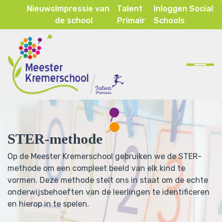
Nieuws
Impressie van
Talent
Inloggen Social
de school
Primair
Schools
Home
Onze school
Ons onderwijs
STER-methode
Inspraak & ouderparticipatie
Op de Meester Kremerschool gebruiken we de STER-
Contact
methode om een compleet beeld van elk kind te
vormen. Deze methode stelt ons in staat om de echte
onderwijsbehoeften van de leerlingen te identificeren
en hierop in te spelen.