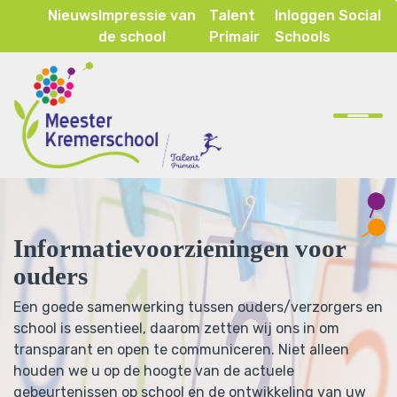
Nieuws
Impressie van
Talent
Inloggen Social
de school
Primair
Schools
Home
Onze school
Ons onderwijs
Informatievoorzieningen voor
Inspraak & ouderparticipatie
ouders
Contact
Een goede samenwerking tussen ouders/verzorgers en
school is essentieel, daarom zetten wij ons in om
transparant en open te communiceren. Niet alleen
houden we u op de hoogte van de actuele
gebeurtenissen op school en de ontwikkeling van uw