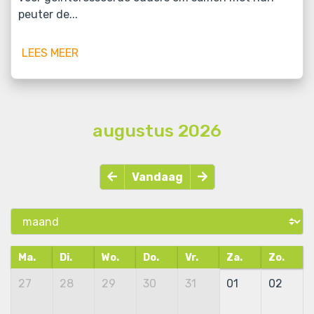
peuter de...
LEES MEER
augustus 2026
Vandaag
Ma.
Di.
Wo.
Do.
Vr.
Za.
Zo.
27
28
29
30
31
01
02