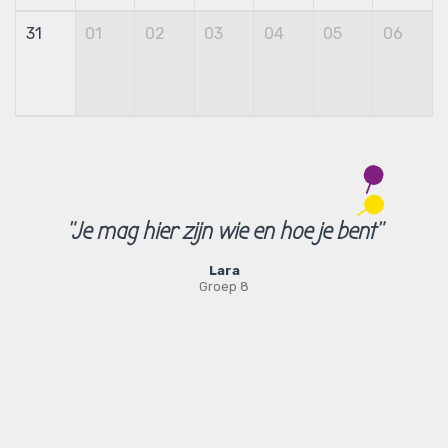
31
01
02
03
04
05
06
"Je mag hier zijn wie en hoe je bent"
Lara
Groep 8