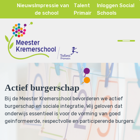
Nieuws
Impressie van
Talent
Inloggen Social
de school
Primair
Schools
Home
Onze school
Ons onderwijs
Actief burgerschap
Inspraak & ouderparticipatie
Bij de Meester Kremerschool bevorderen we actief
Contact
burgerschap en sociale integratie. Wij geloven dat
onderwijs essentieel is voor de vorming van goed
geïnformeerde, respectvolle en participerende burgers.