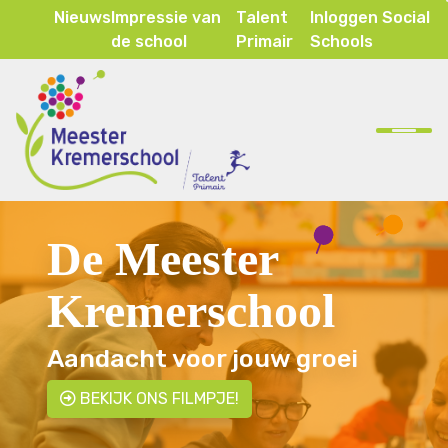
Nieuws
Impressie van
Talent
Inloggen Social
de school
Primair
Schools
Home
Onze school
Ons onderwijs
De Meester
Inspraak & ouderparticipatie
Kremerschool
Contact
Aandacht voor jouw groei
BEKIJK ONS FILMPJE!