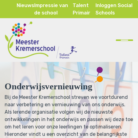
Nieuws
Impressie van
Talent
Inloggen Social
de school
Primair
Schools
Home
Onze school
Ons onderwijs
Onderwijsvernieuwing
Inspraak & ouderparticipatie
Bij de Meester Kremerschool streven we voortdurend
Contact
naar verbetering en vernieuwing van ons onderwijs.
Als lerende organisatie volgen wij de nieuwste
ontwikkelingen in het onderwijs en passen wij deze toe
om het leren voor onze leerlingen te optimaliseren.
Hieronder vindt u een overzicht van de belangrijkste