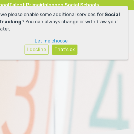
hool
Talent Primair
Inloggen Social Schools
 we please enable some additional services for
Social
 Tracking
? You can always change or withdraw your
ater.
Let me choose
I decline
That's ok