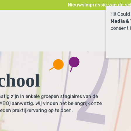
Nieuws
Impressie van de sc
Hi! Could
Media &
consent l
chool
atig zijn in enkele groepen stagiaires van de
BO) aanwezig. Wij vinden het belangrijk onze
ieden praktijkervaring op te doen.