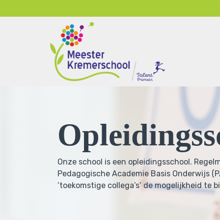
Home
Onze school
Ons onderwijs
Opleidingss
Inspraak & ouderparticipatie
Onze school is een opleidingsschool. Regelm
Contact
Pedagogische Academie Basis Onderwijs (PA
’toekomstige collega’s’ de mogelijkheid te b